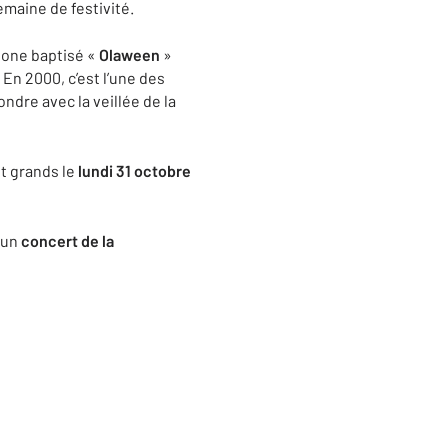
emaine de festivité.
phone baptisé «
Olaween
»
En 2000, c’est l’une des
ndre avec la veillée de la
et grands le
lundi 31 octobre
 un
concert de la