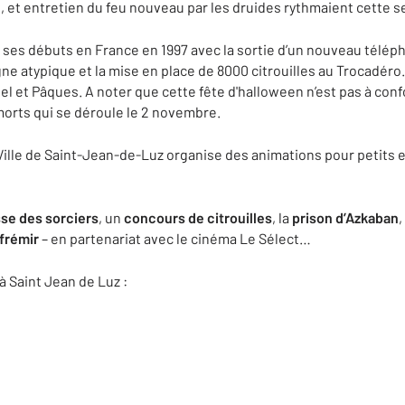
ls, et entretien du feu nouveau par les druides rythmaient cette s
it ses débuts en France en 1997 avec la sortie d’un nouveau télé
atypique et la mise en place de 8000 citrouilles au Trocadéro. 
l et Pâques. A noter que cette fête d'halloween n’est pas à confo
 morts qui se déroule le 2 novembre.
a Ville de Saint-Jean-de-Luz organise des animations pour petits 
se des sorciers
, un
concours de citrouilles
, la
prison d’Azkaban
,
 frémir
– en partenariat avec le cinéma Le Sélect…
 Saint Jean de Luz :