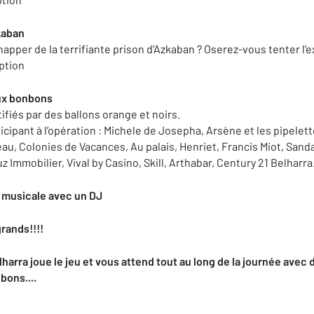
kaban
apper de la terrifiante prison d’Azkaban ? Oserez-vous tenter l’
iption
ux bonbons
fiés par des ballons orange et noirs.
cipant à l’opération : Michele de Josepha, Arsène et les pipelet
teau, Colonies de Vacances, Au palais, Henriet, Francis Miot, Sand
z Immobilier, Vival by Casino, Skill, Arthabar, Century 21 Belharra
n musicale avec un DJ
grands!!!!
harra joue le jeu et vous attend tout au long de la journée avec
bons....