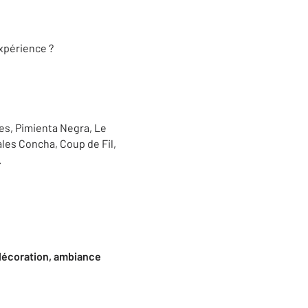
expérience ?
tes, Pimienta Negra, Le
ales Concha, Coup de Fil,
.
 décoration, ambiance