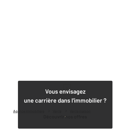
1
Vous envisagez
une carrière dans l'immobilier ?
Agence immobilière
Vente
Vente maison
Découvrir nos offres