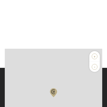
+
-
Parlons de vous, parlons biens
Votre compte :