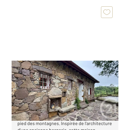
ASCAIN 64
2
110 m
, 4 pièces
Ref : 3843
Maison à vendre
455 000 €
Ascain, au sein d'une copropriété intimiste au
pied des montagnes. Inspirée de l'architecture
d'une ancienne bergerie, cette maison