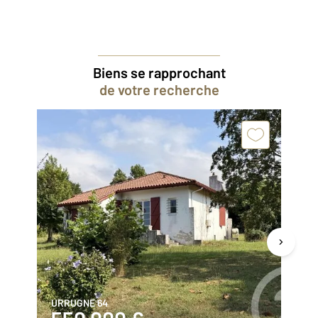
Biens se rapprochant
de votre recherche
URRUGNE 64
CI