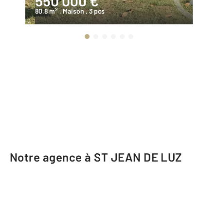
550 000 €
9
2
80,8 m
, Maison
, 3 pcs
26
Notre agence à ST JEAN DE LUZ