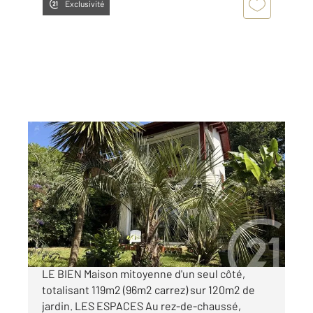
Exclusivité
ASCAIN 64
2
96,09 m
, 5 pièces
Ref : 2364
Maison à vendre
495 000 €
Visiter le site dédié
LE BIEN Maison mitoyenne d'un seul côté,
totalisant 119m2 (96m2 carrez) sur 120m2 de
jardin. LES ESPACES Au rez-de-chaussé,