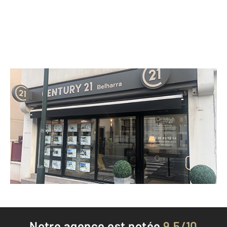
CENTURY 21 Belharra
39 boulevard Victor Hugo
ST JEAN DE LUZ - 64500
Envoyer un message
Téléphoner à l'agence
Notre agence est notée
9,5/10