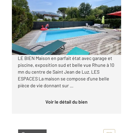
ASCAIN 64
2
97,55 m
, 4 pièces
Ref : 3608
Maison à vendre
479 000 €
Visiter le site dédié
LE BIEN Maison en parfait état avec garage et
piscine, exposition sud et belle vue Rhune à 10
mn du centre de Saint Jean de Luz. LES
ESPACES La maison se compose d'une belle
pièce de vie donnant sur ...
Voir le détail du bien