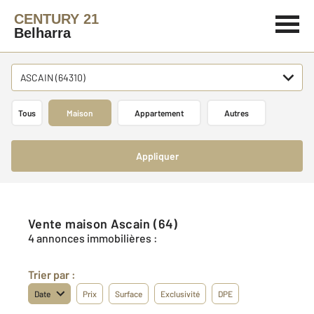
CENTURY 21
Belharra
ASCAIN (64310)
Tous
Maison
Appartement
Autres
Appliquer
Vente maison Ascain (64)
4 annonces immobilières :
Trier par :
Date
Prix
Surface
Exclusivité
DPE