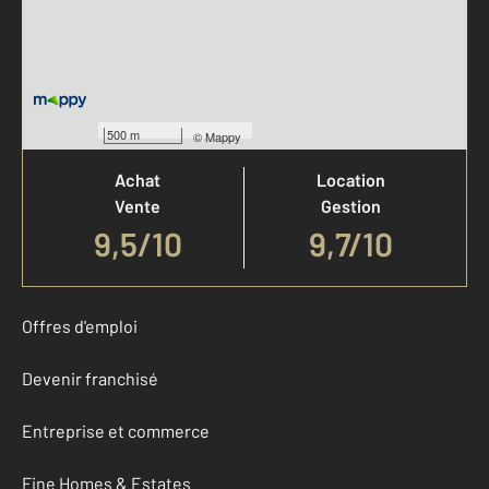
Votre agence est notée
500 m
©
Mappy
Achat
Location
Vente
Gestion
9,5
/
10
9,7/10
Offres d'emploi
Devenir franchisé
Entreprise et commerce
Fine Homes & Estates