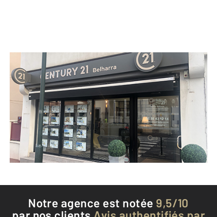
CENTURY 21 Belharra
39 boulevard Victor Hugo
ST JEAN DE LUZ - 64500
Envoyer un message
Téléphoner à l'agence
Notre agence est notée
9,5/10
par nos clients
Avis authentifiés par