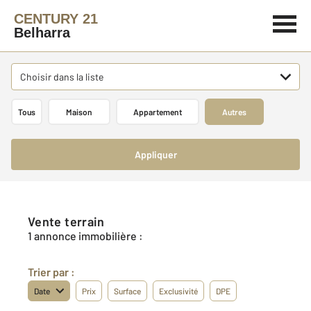
CENTURY 21
Belharra
Choisir dans la liste
Tous
Maison
Appartement
Autres
Appliquer
Vente terrain
1 annonce immobilière :
Trier par :
Date
Prix
Surface
Exclusivité
DPE