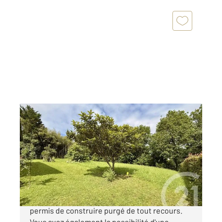
ASCAIN 64
2
1133 m
Ref : 3766
Terrain à vendre
310 000 €
LE BIEN Terrain de 1133m2 constructible avec
permis de construire purgé de tout recours.
Vous avez également la possibilité d'une